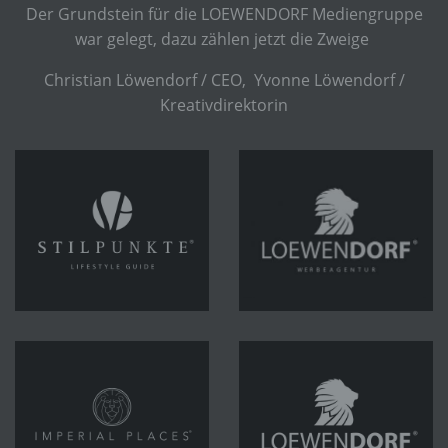
Der Grundstein für die LOEWENDORF Mediengruppe
war gelegt, dazu zählen jetzt die Zweige
Christian Löwendorf / CEO, Yvonne Löwendorf /
Kreativdirektorin