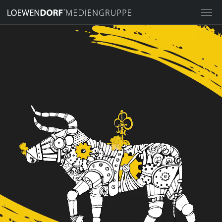
HOME
MEDIENGRUPPE
STILPUNKTE® GMBH
LOEWENDORF® WERBEAGENTUR
LOEWENDORF® ACADEMY
LOEWENDORF® EVENTAGENTUR
LOEWENDORF® CHARITY &
SPONSORING
IMPERIAL PLACES® GMBH
BETEILIGUNGSMANAGEMENT