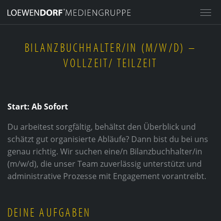
HOME
BILANZBUCHHALTER/IN (M/W/D) –
VOLLZEIT/ TEILZEIT
MEDIA GROUP
STILPUNKTE® GMBH
LOEWENDORF® ADVERTISING
Start: Ab Sofort
AGENCY
Du arbeitest sorgfältig, behältst den Überblick und
LOEWENDORF® ACADEMY
schätzt gut organisierte Abläufe? Dann bist du bei uns
LOEWENDORF® EVENT AGENCY
genau richtig. Wir suchen eine/n Bilanzbuchhalter/in
LOEWENDORF® CHARITY &
(m/w/d), die unser Team zuverlässig unterstützt und
SPONSORING
administrative Prozesse mit Engagement vorantreibt.
IMPERIAL PLACES GMBH
DEINE AUFGABEN
INVESTMENT MANAGEMENT